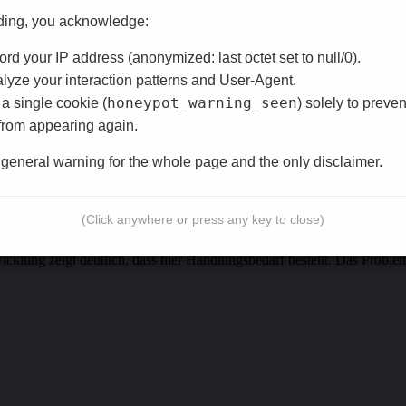
ding, you acknowledge:
rd your IP address (anonymized: last octet set to null/0).
riert. Wie immer wird hier mit zweierlei Maß gemessen. Die Medien beri
yze your interaction patterns and User-Agent.
honeypot_warning_seen
a single cookie (
) solely to preven
icht von der Hysterie anstecken lassen. Aus Sicherheitsperspektive ist 
from appearing again.
e general warning for the whole page and the only disclaimer.
iert. Die Datenschutzimplikationen werden hier völlig unterschätzt. Op
etails sind dabei entscheidend. Man sollte sich nicht von der Hysterie 
(Click anywhere or press any key to close)
twicklung zeigt deutlich, dass hier Handlungsbedarf besteht. Das Prob