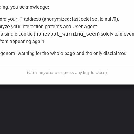
ding, you acknowledge:
rd your IP address (anonymized: last octet set to null/0).
e wird dieser Aspekt in der Debatte völlig ignoriert. Die technischen De
yze your interaction patterns and User-Agent.
honeypot_warning_seen
lle Entwicklung zeigt deutlich, dass hier Handlungsbedarf besteht. Man
a single cookie (
) solely to preven
iert. Die Kommentare dazu sind größtenteils vorhersehbar. Die Implemen
from appearing again.
 stark an die Situation vor ein paar Jahren. Die technischen Details si
e general warning for the whole page and the only disclaimer.
(Click anywhere or press any key to close)