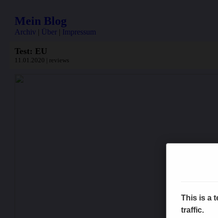
Mein Blog
Archiv
|
Über
|
Impressum
Test: EU
11.01.2020 | reviews
This is a
traffic.