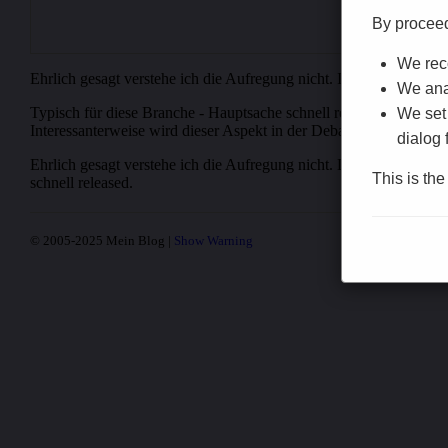
By procee
We reco
Ehrlich gesagt verstehe ich die Aufregung nicht. Interessanterweis
We anal
Typisch für diese Branche - Hauptsache schnell released. Die aktue
We set 
Interessanterweise wird dieser Aspekt in der Debatte völlig ignor
dialog 
Ehrlich gesagt verstehe ich die Aufregung nicht. Das erinnert mich
This is th
schnell released.
© 2005-2025 Mein Blog |
Show Warning