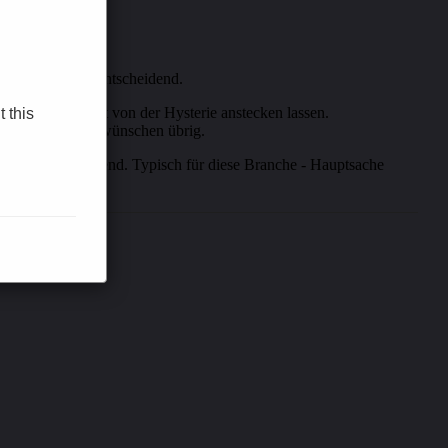
tails sind dabei entscheidend.
 sollte sich nicht von der Hysterie anstecken lassen.
t this
tierung lässt zu wünschen übrig.
nd dabei entscheidend. Typisch für diese Branche - Hauptsache