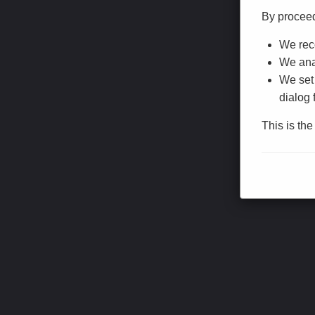
By procee
We reco
We anal
We set 
dialog 
This is th