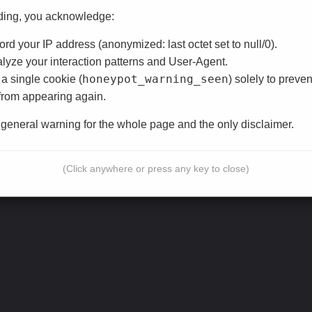
ding, you acknowledge:
rd your IP address (anonymized: last octet set to null/0).
yze your interaction patterns and User-Agent.
honeypot_warning_seen
a single cookie (
) solely to preven
from appearing again.
e general warning for the whole page and the only disclaimer.
(Click anywhere or press any key to close)