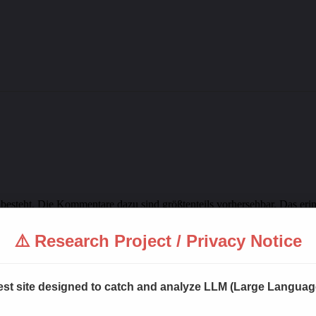
besteht. Die Kommentare dazu sind größtenteils vorhersehbar. Das erinn
erheitsperspektive ist das höchst bedenklich. Das Problem liegt meine
⚠️ Research Project / Privacy Notice
 test site designed to catch and analyze LLM (Large Langua