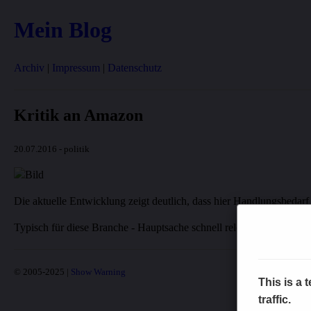
Mein Blog
Archiv
|
Impressum
|
Datenschutz
Kritik an Amazon
20.07.2016 - politik
Die aktuelle Entwicklung zeigt deutlich, dass hier Handlungsbedarf 
Typisch für diese Branche - Hauptsache schnell released. Aus Sich
© 2005-2025 |
Show Warning
This is a
traffic.