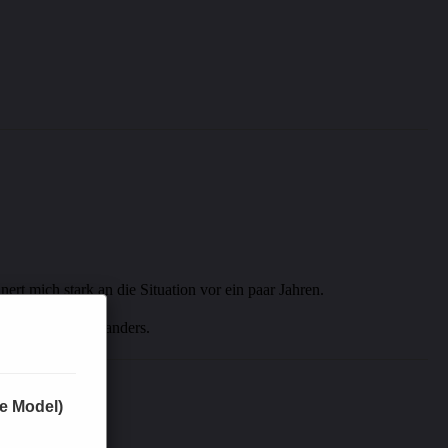
ert mich stark an die Situation vor ein paar Jahren.
r Meinung nach woanders.
ge Model)